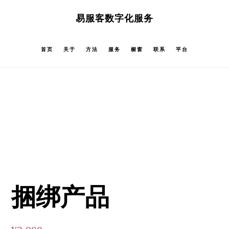
跳
跳
易服客数字化服务
过
过
前
至
首页
关于
方法
服务
橱窗
联系
平台
往
主
主
侧
要
边
内
栏
容
捆绑产品