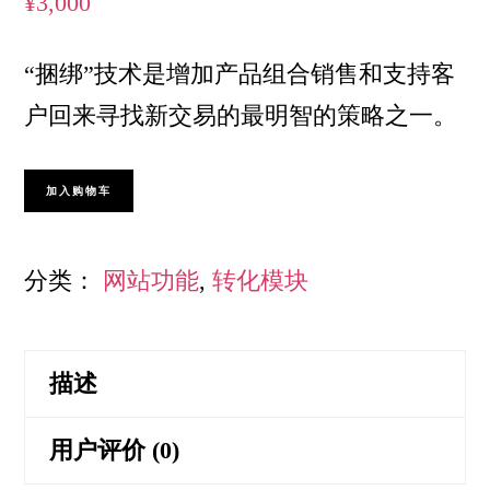
¥
3,000
“捆绑”技术是增加产品组合销售和支持客
户回来寻找新交易的最明智的策略之一。
捆
加入购物车
绑
产
分类：
网站功能
,
转化模块
品
数
描述
量
用户评价 (0)