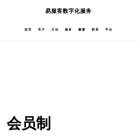
跳
跳
易服客数字化服务
过
过
前
至
首页
关于
方法
服务
橱窗
联系
平台
往
主
主
侧
要
边
内
栏
容
会员制