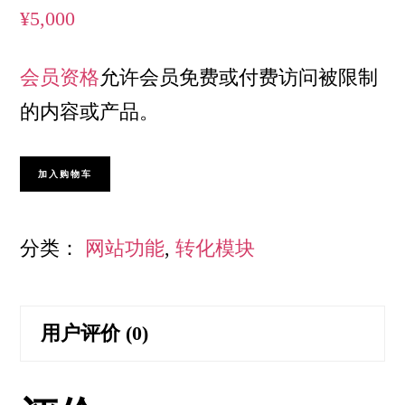
¥
5,000
会员资格
允许会员免费或付费访问被限制
的内容或产品。
会
加入购物车
员
制
分类：
网站功能
,
转化模块
数
量
用户评价 (0)