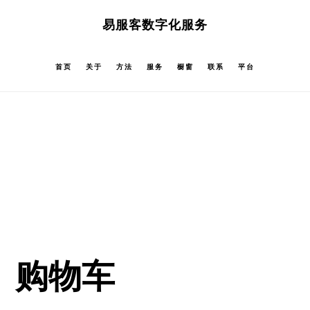
跳
跳
易服客数字化服务
过
过
前
至
首页
关于
方法
服务
橱窗
联系
平台
往
主
主
侧
要
边
内
栏
容
购物车