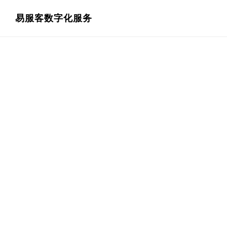
跳
跳
易服客数字化服务
过
过
前
至
往
主
主
侧
要
边
内
栏
容