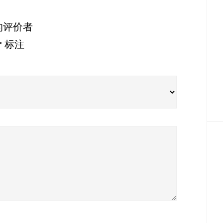
量
 的评价者
*
标注