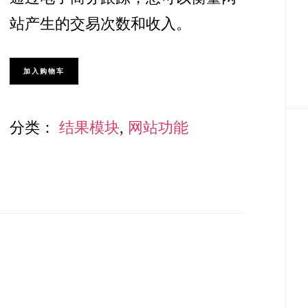
站产生的交易次数和收入。
Google
加入购物车
分
析
分类：
结果模块
,
网站功能
电
子
商
务
跟
踪
数