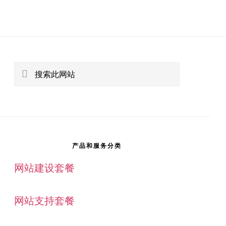
主
侧
搜
索
边
此
栏
网
站
产品和服务分类
网站建设套餐
网站支持套餐