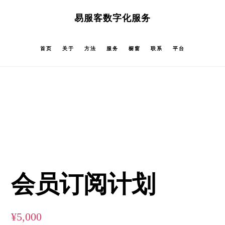
跳
跳
易服客数字化服务
过
过
前
至
首页
关于
方法
服务
橱窗
联系
平台
往
主
主
侧
要
边
内
栏
容
会员订阅计划
¥
5,000