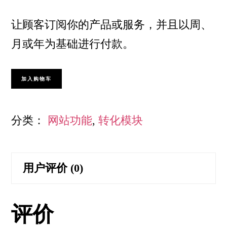
让顾客订阅你的产品或服务，并且以周、
月或年为基础进行付款。
会
加入购物车
员
订
分类：
网站功能
,
转化模块
阅
计
用户评价 (0)
划
数
评价
量