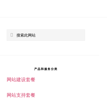
主
侧
搜
索
边
此
栏
网
站
产品和服务分类
网站建设套餐
网站支持套餐