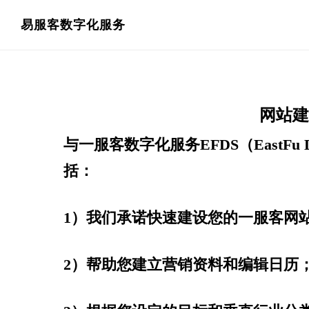
跳
跳
易服客数字化服务
过
过
前
至
往
主
网站建
主
侧
要
边
与一服客数字化服务EFDS（EastFu Di
内
栏
括：
容
1）我们承诺快速建设您的一服客网
2）帮助您建立营销资料和编辑日历