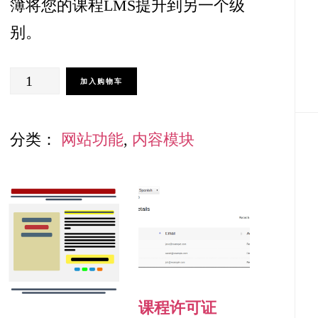
簿将您的课程LMS提升到另一个级
别。
成
加入购物车
绩
册
分类：
网站功能
,
内容模块
管
理
数
量
课程许可证