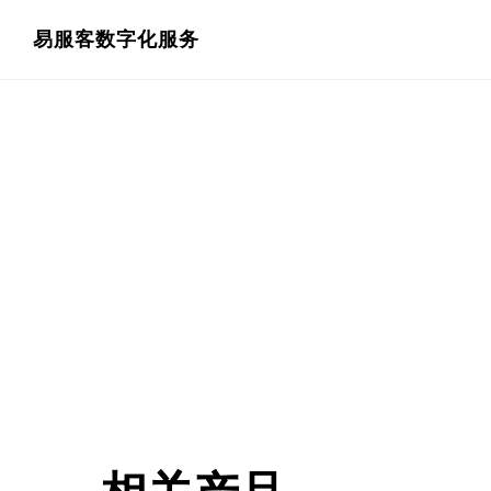
跳
跳
易服客数字化服务
过
过
前
至
往
主
主
侧
要
边
内
栏
容