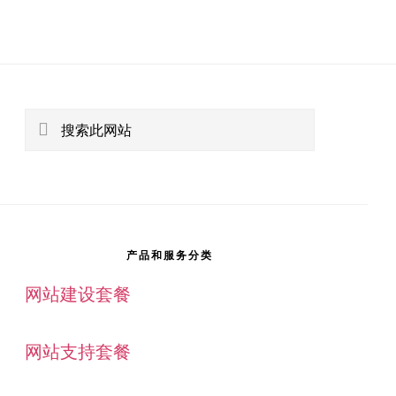
主
侧
搜
索
边
此
栏
网
站
产品和服务分类
网站建设套餐
网站支持套餐