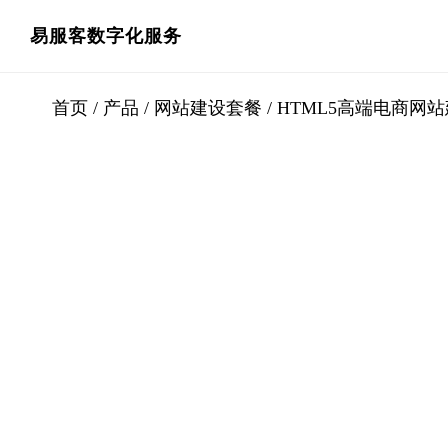
跳
跳
易服客数字化服务
过
过
前
至
首页
/
产品
/
网站建设套餐
/ HTML5高端电商网
往
主
主
侧
要
边
内
栏
容