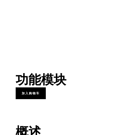
功能模块
HTML5
加入购物车
高
端
电
概述