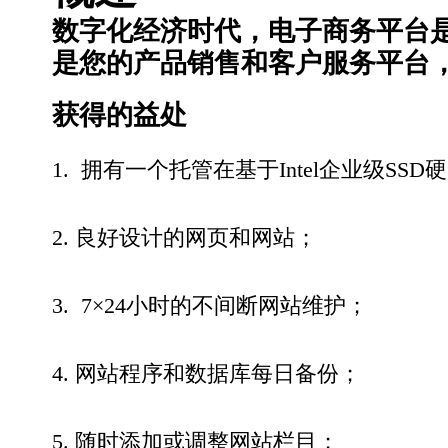
商
数字化经济时代，电子商务平台
网
是您的产品销售和客户服务平台
站
获得的益处
建
设
1. 拥有一个托管在基于Intel企业级
数
2. 良好设计的网页和网站；
量
3. 7×24小时的不间断网站维护；
4. 网站程序和数据库每日备份；
5. 随时添加或调整网站栏目；