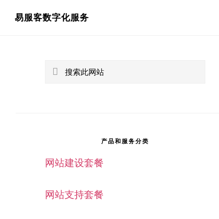
跳
跳
易服客数字化服务
过
过
主
sidebar-
前
至
往
主
侧
alt
搜
主
侧
索
边
要
边
此
栏
网
内
栏
站
容
产品和服务分类
网站建设套餐
网站支持套餐